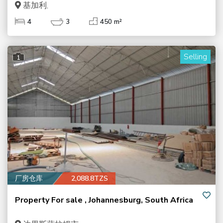
基加利,
4
3
450 m²
Selling
1
厂房仓库
2,088.8TZS
Property For sale , Johannesburg, South Africa