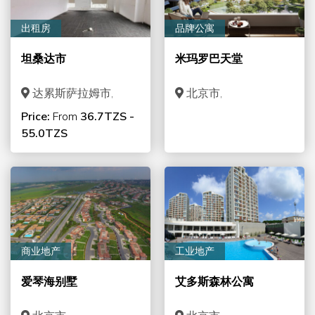
出租房
品牌公寓
坦桑达市
米玛罗巴天堂
达累斯萨拉姆市,
北京市,
Price:
From
36.7TZS -
55.0TZS
商业地产
工业地产
爱琴海别墅
艾多斯森林公寓