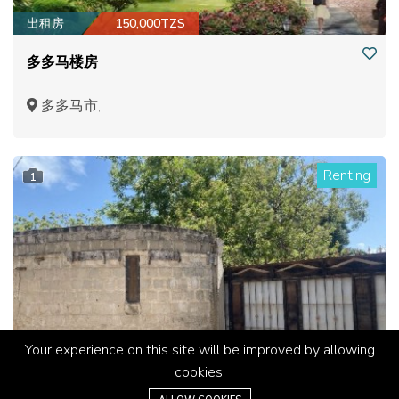
出租房
150,000TZS
多多马楼房
多多马市,
Renting
1
Your experience on this site will be improved by allowing
cookies.
工业地产
4.4TZS