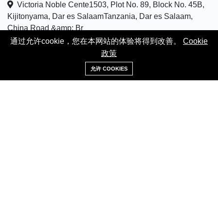
Victoria Noble Cente1503, Plot No. 89, Block No. 45B,
Kijitonyama, Dar es SalaamTanzania, Dar es Salaam,
China Road &amp; Br
通过允许cookie，您在本网站的体验将得到改善。
Cookie
客服热线:
+255756661888
政策
+255756661888
电子邮件:
cause.rwa@gmail.com
允许 COOKIES
关于
Cookie Policy
关于我们
条款 & 申明
联系我们
服务
服务中心
商户帮助