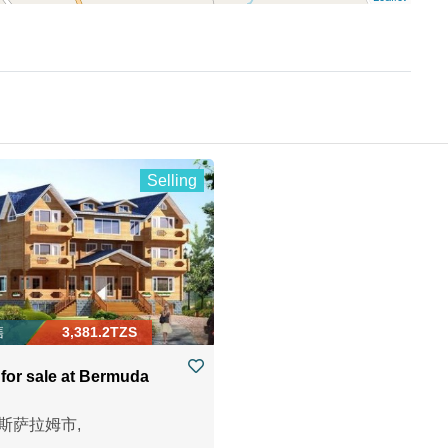
Selling
售
3,381.2TZS
 for sale at Bermuda
斯萨拉姆市,