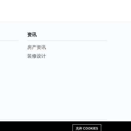
资讯
房产资讯
装修设计
+255756661888
允许 COOKIES