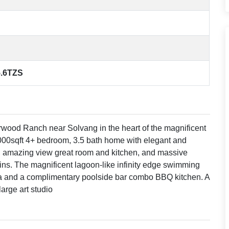
5.6TZS
rwood Ranch near Solvang in the heart of the magnificent
000sqft 4+ bedroom, 3.5 bath home with elegant and
ng, amazing view great room and kitchen, and massive
ins. The magnificent lagoon-like infinity edge swimming
ana and a complimentary poolside bar combo BBQ kitchen. A
arge art studio