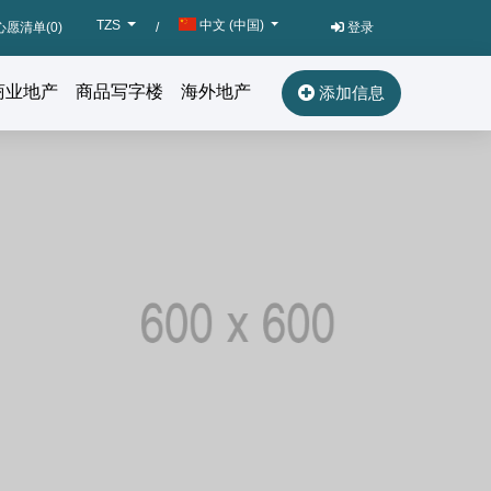
TZS
中文 (中国)
心愿清单(
0
)
/
登录
商业地产
商品写字楼
海外地产
添加信息