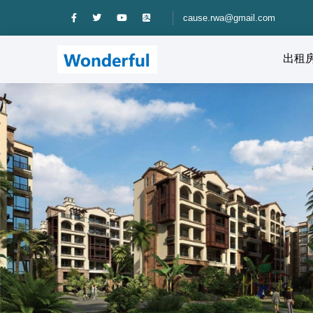
cause.rwa@gmail.com
出租