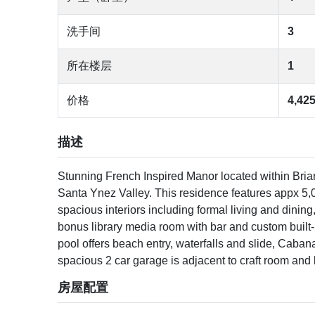
洗手间
3
所在楼层
1
价格
4,42
描述
Stunning French Inspired Manor located within Bria
Santa Ynez Valley. This residence features appx 5,
spacious interiors including formal living and dini
bonus library media room with bar and custom built-
pool offers beach entry, waterfalls and slide, Cab
spacious 2 car garage is adjacent to craft room and l
房屋配置