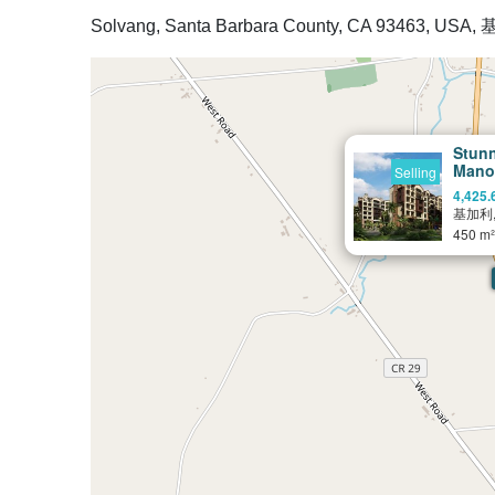
Solvang, Santa Barbara County, CA 93463, USA,
Stunn
Mano
Selling
4,425
基加利
450 m