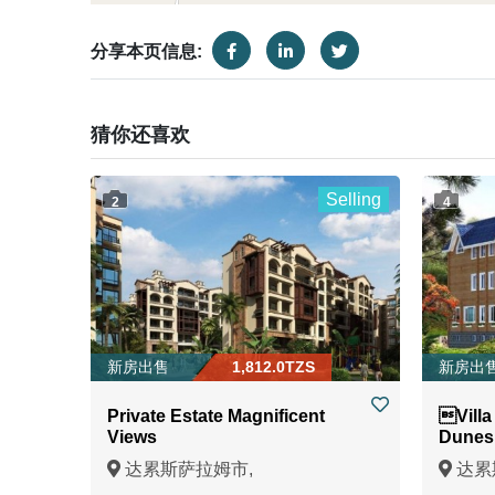
分享本页信息:
猜你还喜欢
Selling
2
4
新房出售
1,812.0TZS
新房出
Private Estate Magnificent
Villa
Views
Dunes
达累斯萨拉姆市,
达累