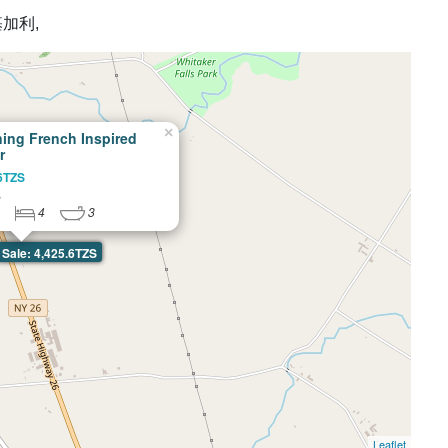
 基加利,
×
ing French Inspired
r
.6TZS
,
²
4
3
Sale: 4,425.6TZS
Leaflet